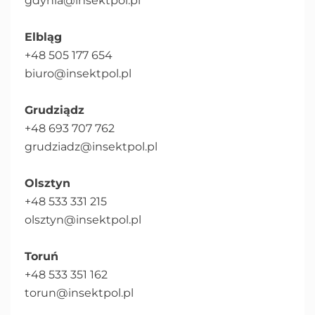
gdynia@insektpol.pl
Elbląg
+48 505 177 654
biuro@insektpol.pl
Grudziądz
+48 693 707 762
grudziadz@insektpol.pl
Olsztyn
+48 533 331 215
olsztyn@insektpol.pl
Toruń
+48 533 351 162
torun@insektpol.pl