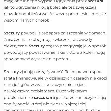
mają one innego wyjścia. Ugryzienia przez
szczura
jak to ugryzienia mogą boleć ale też zwiększają
prawdopodobieństwo, że szczur przeniesie jedną ze
wspominanych chorób.
Szczury
powodują też spore zniszczenia w domach.
Zniszczenia te obejmują zwłaszcza przewody
elektryczne.
Szczury
często przegryzają je w sposób
powodujący powstawanie iskier, które z kolei mogą
spowodować wystąpienie pożaru.
Szczury zjadają naszą żywność. To co prawda spora
strata finansowa, ale w dzisiejszych czasach nie grozi
nam już głód w związku z czym nie to jest
największym problemem. Dużo większym
problemem ze
szczurami
jest to, że zanieczyszczają
one żywność której nie zjedzą. Najczęściej
zanieczyszczają ją za pomocą moczu i odchodów.