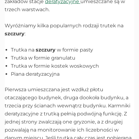
zakładów stacje
deratyzacyjne
umieszczane są w
trzech warstwach.
Wyróżniamy kilka popularnych rodzaji trutek na
szczury
:
Trutka na
szczury
w formie pasty
Trutka w formie granulatu
Trutka w formie kostek woskowych
Piana deratyzacyjna
Pierwsza umieszczana jest wzdłuż płotu
otaczającego budynek, druga dookoła budynku, a
trzecia przy ścianach wewnątrz budynku. Karmniki
deratyzacyjne z trutką pełnią podwójną funkcję. Z
jednej strony zwalczają one gryzonie, a z drugiej
pozwalają na monitorowanie ich liczebności w
danym miejscu. Jeśli trutka cały czas jest pobierana