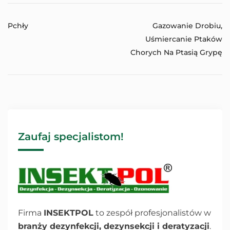
Gazowanie Drobiu,
Pchły
Uśmiercanie Ptaków
Chorych Na Ptasią Grypę
Zaufaj specjalistom!
Firma
INSEKTPOL
to zespół profesjonalistów w
branży dezynfekcji, dezynsekcji i deratyzacji
.