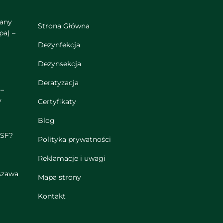
wany
Strona Główna
pa) –
Dezynfekcja
Dezynsekcja
a
Deratyzacja
 –
y
Certyfikaty
Blog
ASF?
Polityka prywatności
Reklamacje i uwagi
szawa
Mapa strony
Kontakt