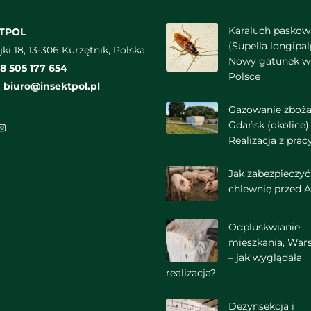
Karaluch pasko
KTPOL
(Supella longipal
jki 18, 13-306 Kurzętnik, Polska
Nowy gatunek w
8 505 177 654
Polsce
:
biuro@insektpol.pl
Gazowanie zboż
Gdańsk (okolice)
ook
Tube
Instagram
Realizacja z prac
Jak zabezpieczyć
chlewnię przed 
Odpluskwianie
mieszkania, War
– jak wyglądała
realizacja?
Dezynsekcja i