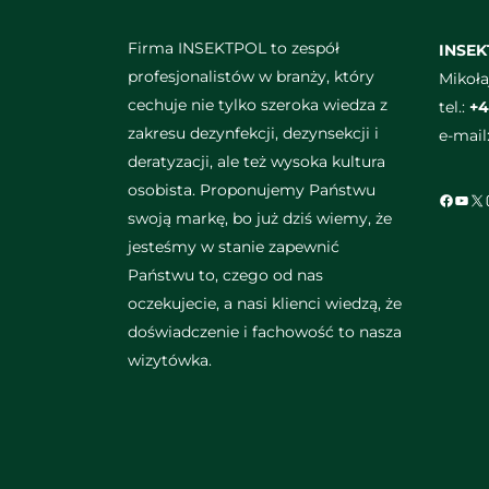
Firma INSEKTPOL to zespół
INSE
profesjonalistów w branży, który
Mikoła
cechuje nie tylko szeroka wiedza z
tel.:
+4
zakresu dezynfekcji, dezynsekcji i
e-mail
deratyzacji, ale też wysoka kultura
osobista. Proponujemy Państwu
Faceb
You
X
swoją markę, bo już dziś wiemy, że
jesteśmy w stanie zapewnić
Państwu to, czego od nas
oczekujecie, a nasi klienci wiedzą, że
doświadczenie i fachowość to nasza
wizytówka.