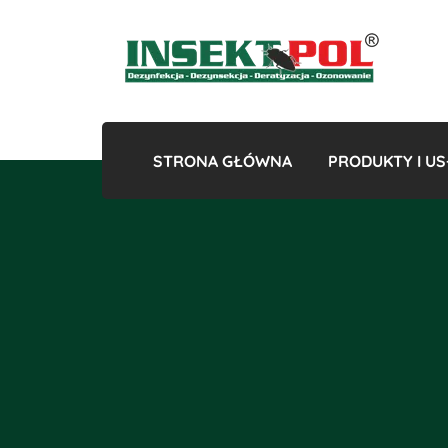
STRONA GŁÓWNA
PRODUKTY I US
Gazowan
Odk
Odkles