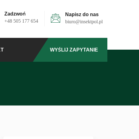
Zadzwoń
Napisz do nas
+48 505 177 654
biuro@insektpol.pl
KT
WYŚLIJ ZAPYTANIE
Niszczenie dokumentów, akt, nośników
Neutralizacja brzydkich zapachów
Usuwanie barszczu sosnowskiego