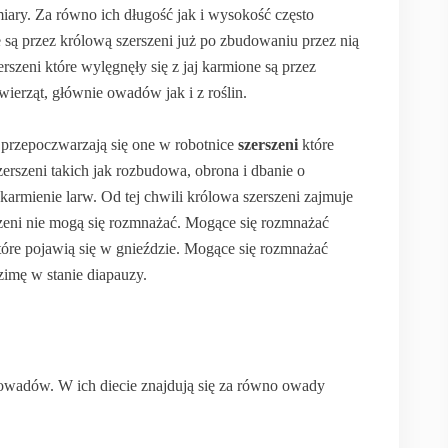
miary. Za równo ich długość jak i wysokość często
e są przez królową szerszeni już po zbudowaniu przez nią
szeni które wylęgnęły się z jaj karmione są przez
erząt, głównie owadów jak i z roślin.
przepoczwarzają się one w robotnice
szerszeni
które
rszeni takich jak rozbudowa, obrona i dbanie o
armienie larw. Od tej chwili królowa szerszeni zajmuje
szeni nie mogą się rozmnażać. Mogące się rozmnażać
które pojawią się w gnieździe. Mogące się rozmnażać
zimę w stanie diapauzy.
 owadów. W ich diecie znajdują się za równo owady