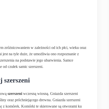
ym zróżnicowaniem w zależności od ich płci, wieku oraz
i jest na tyle duże, że umożliwia ono rozpoznanie z
szerszenia na podstawie jego ubarwienia. Samce
ze od czułek samic szerszeni.
j szerszeni
ólową
szerszeni
wczesną wiosną. Gniazda szerszeni
 śliny oraz próchniejącego drewna. Gniazda szerszeni
ą się z komórek. Komórki te skierowane są otworami ku