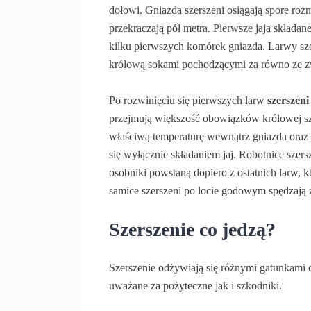
dołowi. Gniazda szerszeni osiągają spore roz
przekraczają pół metra. Pierwsze jaja składan
kilku pierwszych komórek gniazda. Larwy szer
królową sokami pochodzącymi za równo ze zwi
Po rozwinięciu się pierwszych larw
szerszeni
przejmują większość obowiązków królowej sze
właściwą temperaturę wewnątrz gniazda oraz k
się wyłącznie składaniem jaj. Robotnice szer
osobniki powstaną dopiero z ostatnich larw, 
samice szerszeni po locie godowym spędzają 
Szerszenie co jedzą?
Szerszenie odżywiają się różnymi gatunkami
uważane za pożyteczne jak i szkodniki.