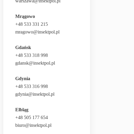
warszawa@insektpol.pl
Mrągowo
+48 533 331 215
mragowo@insektpol.pl
Gdańsk
+48 533 318 998
gdansk@insektpol.pl
Gdynia
+48 533 316 998
gdynia@insektpol.pl
Elbląg
+48 505 177 654
biuro@insektpol.pl