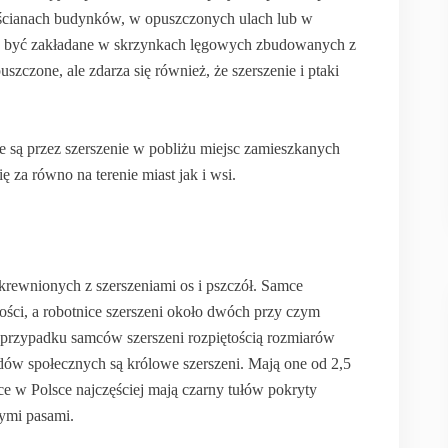
 ścianach budynków, w opuszczonych ulach lub w
eż być zakładane w skrzynkach lęgowych zbudowanych z
uszczone, ale zdarza się również, że szerszenie i ptaki
ne są przez szerszenie w pobliżu miejsc zamieszkanych
 za równo na terenie miast jak i wsi.
krewnionych z szerszeniami os i pszczół. Samce
ości, a robotnice szerszeni około dwóch przy czym
w przypadku samców szerszeni rozpiętością rozmiarów
dów społecznych są królowe szerszeni. Mają one od 2,5
ce w Polsce najczęściej mają czarny tułów pokryty
ymi pasami.