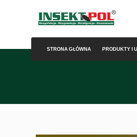
STRONA GŁÓWNA
PRODUKTY I 
Odkomarzan
Odkleszczanie og