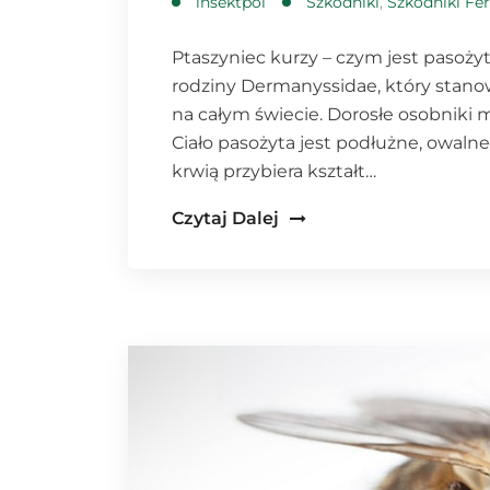
insektpol
Szkodniki
,
Szkodniki Fe
Ptaszyniec kurzy – czym jest pasożyt
rodziny Dermanyssidae, który stan
na całym świecie. Dorosłe osobniki 
Ciało pasożyta jest podłużne, owalne
krwią przybiera kształt…
Czytaj Dalej