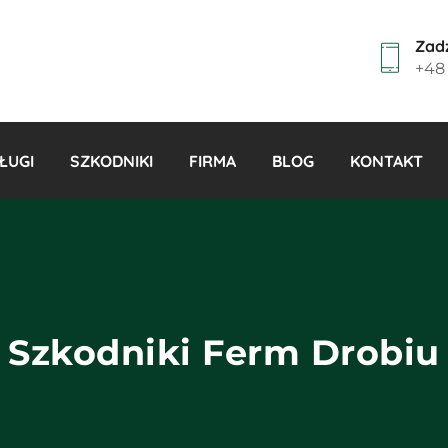
Zad
+48
ŁUGI
SZKODNIKI
FIRMA
BLOG
KONTAKT
ie zboża i silosów
omarzanie – zwalczanie komarów
zczanie ogrodu, terenu, działki
Szkodniki Ferm Drobiu