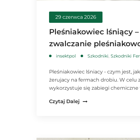
29 czerwca 2026
Pleśniakowiec lśniący –
zwalczanie pleśniakow
insektpol
Szkodniki
,
Szkodniki Fe
Pleśniakowiec lśniacy - czym jest, ja
żerujacy na fermach drobiu. W celu 
wykorzystuje się zabiegi chemiczne
Czytaj Dalej