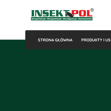
STRONA GŁÓWNA
PRODUKTY I US
Gazowan
Odk
Odkles