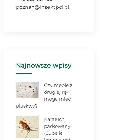
poznan@insektpol.pl
Najnowsze wpisy
Czy meble z
drugiej ręki
mogą mieć
pluskwy?
Karaluch
paskowany
(Supella
longipalpa) –