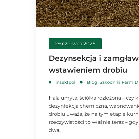
29 czerwca 2026
Dezynsekcja i zamgławi
wstawieniem drobiu
insektpol
Blog
,
Szkodniki Ferm D
Hala umyta, ściółka rozłożona – czy 
dezynfekcja chemiczna, wapnowanie
drobiu uważa, że na tym etapie kurn
rzeczywistości to właśnie teraz – gdy
dwa…