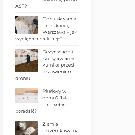
ASF?
Odpluskwianie
mieszkania,
Warszawa – jak
wyglądała realizacja?
Dezynsekcja i
zamgławianie
kurnika przed
wstawieniem
drobiu
Pluskwy w
domu? Jak z
nimi sobie
poradzić?
Ziemia
okrzemkowa na