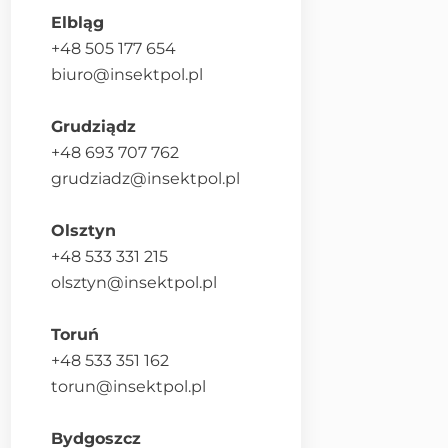
Elbląg
+48 505 177 654
biuro@insektpol.pl
Grudziądz
+48 693 707 762
grudziadz@insektpol.pl
Olsztyn
+48 533 331 215
olsztyn@insektpol.pl
Toruń
+48 533 351 162
torun@insektpol.pl
Bydgoszcz