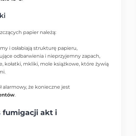
ki
zczących papier należą:
amy i osłabiają strukturę papieru,
ujące odbarwienia i nieprzyjemny zapach,
e, kołatki, mkliki, mole książkowe, które żywią
mi.
ł alarmowy, że konieczne jest
entów
.
fumigacji akt i