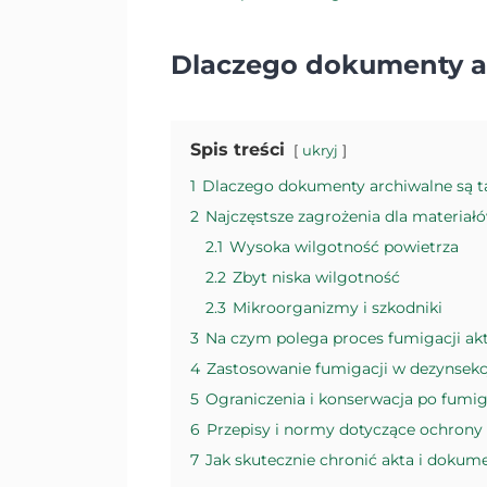
Dlaczego dokumenty ar
Spis treści
ukryj
1
Dlaczego dokumenty archiwalne są t
2
Najczęstsze zagrożenia dla materiał
2.1
Wysoka wilgotność powietrza
2.2
Zbyt niska wilgotność
2.3
Mikroorganizmy i szkodniki
3
Na czym polega proces fumigacji a
4
Zastosowanie fumigacji w dezynsekc
5
Ograniczenia i konserwacja po fumig
6
Przepisy i normy dotyczące ochrony
7
Jak skutecznie chronić akta i dokum