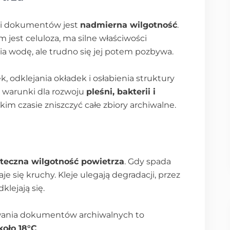
t i dokumentów jest
nadmierna wilgotność
.
 jest celuloza, ma silne właściwości
ia wodę, ale trudno się jej potem pozbywa.
, odklejania okładek i osłabienia struktury
 warunki dla rozwoju
pleśni, bakterii i
kim czasie zniszczyć całe zbiory archiwalne.
teczna wilgotność powietrza
. Gdy spada
je się kruchy. Kleje ulegają degradacji, przez
klejają się.
ania dokumentów archiwalnych to
koło 18°C
.