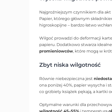
Najgroźniejszym czynnikiem dla ak
Papier, którego głównym składnikiem
higroskopijne – bardzo łatwo wchłan
Wilgoć prowadzi do deformacji kartek
papieru. Dodatkowo stwarza idealne
promieniowców
, które mogą w krót
Zbyt niska wilgotność
Równie niebezpieczna jest
niedosta
ona poniżej 40%, papier wysycha i sta
co grzbiety książek pękają, a kartki od
Optymalne warunki dla przechowyw
wilgotność 45–55%
i temperatura
o