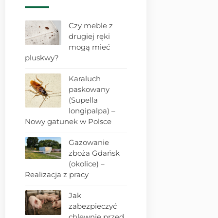
Czy meble z
drugiej ręki
mogą mieć
pluskwy?
Karaluch
paskowany
(Supella
longipalpa) –
Nowy gatunek w Polsce
Gazowanie
zboża Gdańsk
(okolice) –
Realizacja z pracy
Jak
zabezpieczyć
chlewnię przed