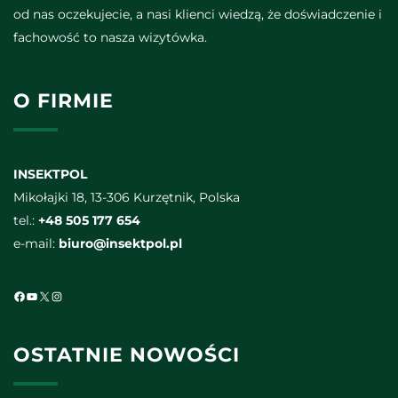
od nas oczekujecie, a nasi klienci wiedzą, że doświadczenie i
fachowość to nasza wizytówka.
O FIRMIE
INSEKTPOL
Mikołajki 18, 13-306 Kurzętnik, Polska
tel.:
+48 505 177 654
e-mail:
biuro@insektpol.pl
Facebook
YouTube
X
Instagram
OSTATNIE NOWOŚCI