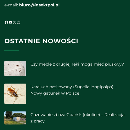
e-mail:
biuro@insektpol.pl
Facebook
YouTube
X
Instagram
OSTATNIE NOWOŚCI
Czy meble z drugiej ręki mogą mieć pluskwy?
Karaluch paskowany (Supella longipalpa) –
Nowy gatunek w Polsce
Gazowanie zboża Gdańsk (okolice) – Realizacja
z pracy