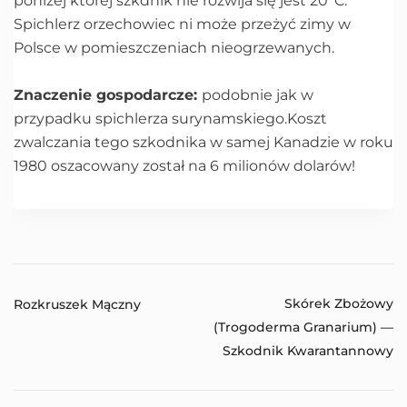
poniżej której szkdnik nie rozwija się jest 20°C.
Spichlerz orzechowiec ni może przeżyć zimy w
Polsce w pomieszczeniach nieogrzewanych.
Znaczenie gospodarcze:
podobnie jak w
przypadku spichlerza surynamskiego.Koszt
zwalczania tego szkodnika w samej Kanadzie w roku
1980 oszacowany został na 6 milionów dolarów!
Skórek Zbożowy
Rozkruszek Mączny
(Trogoderma Granarium) —
Szkodnik Kwarantannowy