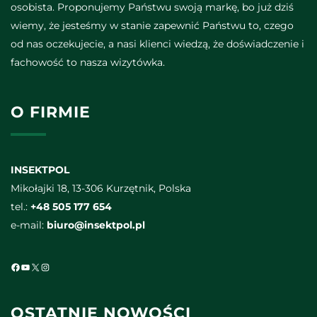
osobista. Proponujemy Państwu swoją markę, bo już dziś
wiemy, że jesteśmy w stanie zapewnić Państwu to, czego
od nas oczekujecie, a nasi klienci wiedzą, że doświadczenie i
fachowość to nasza wizytówka.
O FIRMIE
INSEKTPOL
Mikołajki 18, 13-306 Kurzętnik, Polska
tel.:
+48 505 177 654
e-mail:
biuro@insektpol.pl
Facebook
YouTube
X
Instagram
OSTATNIE NOWOŚCI