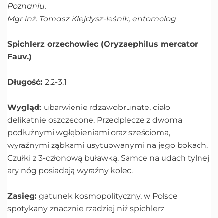
Poznaniu.
Mgr inż. Tomasz Klejdysz-leśnik, entomolog
Spichlerz orzechowiec (Oryzaephilus mercator
Fauv.)
Długość:
2.2-3.1
Wygląd:
ubarwienie rdzawobrunate, ciało
delikatnie oszczecone. Przedplecze z dwoma
podłużnymi wgłębieniami oraz sześcioma,
wyraźnymi ząbkami usytuowanymi na jego bokach.
Czułki z 3-członową buławką. Samce na udach tylnej
ary nóg posiadają wyraźny kolec.
Zasięg:
gatunek kosmopolityczny, w Polsce
spotykany znacznie rzadziej niż spichlerz