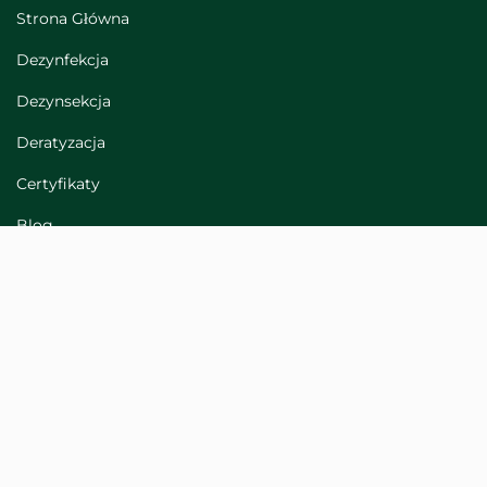
Strona Główna
Dezynfekcja
Dezynsekcja
Deratyzacja
Certyfikaty
Blog
Polityka prywatności
Reklamacje i uwagi
Mapa strony
Kontakt