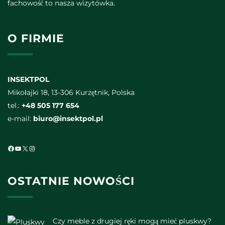
fachowość to nasza wizytówka.
O FIRMIE
INSEKTPOL
Mikołajki 18, 13-306 Kurzętnik, Polska
tel.:
+48 505 177 654
e-mail:
biuro@insektpol.pl
Facebook
YouTube
X
Instagram
OSTATNIE NOWOŚCI
Czy meble z drugiej ręki mogą mieć pluskwy?