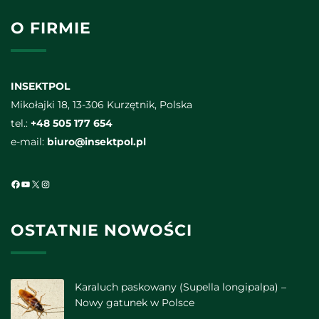
O FIRMIE
INSEKTPOL
Mikołajki 18, 13-306 Kurzętnik, Polska
tel.:
+48 505 177 654
e-mail:
biuro@insektpol.pl
Facebook
YouTube
X
Instagram
OSTATNIE NOWOŚCI
Karaluch paskowany (Supella longipalpa) –
Nowy gatunek w Polsce