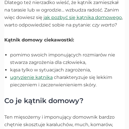
Dlatego też nierzadko wieść, że kątnik zamieszkał
na tarasie lub w ogrodzie… wzbudza radość. Zanim
więc dowiesz się
jak pozbyć się kątnika domowego
,
warto odpowiedzieć sobie na pytanie:
czy warto?
Kątnik domowy ciekawostki:
pomimo swoich imponujących rozmiarów nie
stwarza zagrożenia dla człowieka,
kąsa tylko w sytuacjach zagrożenia,
ugryzienie kątnika
charakteryzuje się lekkim
pieczeniem i zaczerwienieniem skóry.
Co je kątnik domowy?
Ten mięsożerny i imponujący domownik bardzo
chętnie skosztuje karaluchów, much, komarów,