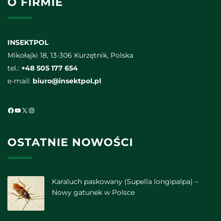
O FIRMIE
INSEKTPOL
Mikołajki 18, 13-306 Kurzętnik, Polska
tel.:
+48 505 177 654
e-mail:
biuro@insektpol.pl
Facebook
YouTube
X
Instagram
OSTATNIE NOWOŚCI
Karaluch paskowany (Supella longipalpa) –
Nowy gatunek w Polsce