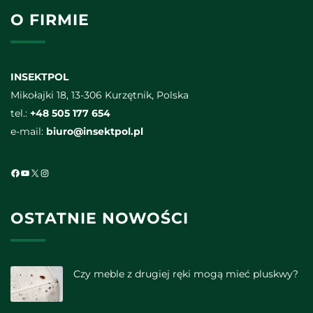
O FIRMIE
INSEKTPOL
Mikołajki 18, 13-306 Kurzętnik, Polska
tel.:
+48 505 177 654
e-mail:
biuro@insektpol.pl
Facebook
YouTube
X
Instagram
OSTATNIE NOWOŚCI
Czy meble z drugiej ręki mogą mieć pluskwy?