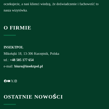
oczekujecie, a nasi klienci wiedzą, że doświadczenie i fachowość to
nasza wizytówka.
O FIRMIE
INSEKTPOL
Mikołajki 18, 13-306 Kurzętnik, Polska
tel.:
+48 505 177 654
e-mail:
biuro@insektpol.pl
Facebook
YouTube
X
Instagram
OSTATNIE NOWOŚCI