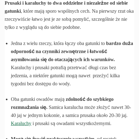
Prusaki i karaluchy to dwa oddzielne i niezależne od siebie
gatunki
, które mają sporo wspólnych cech. Na pierwszy rzut oka
rzeczywiście łatwo jest je ze sobą pomylić, szczególnie że nie
tylko z wyglądu są do siebie podobne.
Jedna z wielu rzeczy, która łączy oba gatunki to
bardzo duża
odporność na czynniki zewnętrzne i łatwość
asymilowania się do otaczających ich warunków.
Karaluchy i prusaki potrafią przetrwać długi czas bez
jedzenia, a niektóre gatunki mogą nawet przeżyć kilka
tygodni bez dostępu do wody.
Oba gatunki owadów mają
zdolność do szybkiego
rozmnażania się.
Samica karalucha może złożyć nawet 30-
40 jaj w jednym kokonie, a samica prusaka około 20-30 jaj.
Karaluchy
i prusaki są owadami wszystkożernymi.
Mogą się żywić praktycznie wszystkim
, od resztek