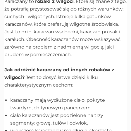
Karaczany to
robaki z wilgoci
, które są znane z tego,
że potrafią przystosować się do różnych warunków:
suchych i wilgotnych. Istnieje kilka gatunków
karaczanów, które preferują wilgotne środowiska.
Jest to m.in. karaczan wschodni, karaczan prusak i
karaluch. Obecność karaczanów może wskazywać
zarówno na problem z nadmierną wilgocią, jak i
brudem w pomieszczeniach.
Jak odróżnić karaczany od innych robaków z
wilgoci?
Jest to dosyć łatwe dzięki kilku
charakterystycznym cechom:
karaczany mają wydłużone ciało, pokryte
twardym, chitynowym pancerzem.
ciało karaczanów jest podzielone na trzy
segmenty: głowę, tułów i odwłok,
większość karaczanów ma długie, skórzaste