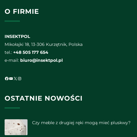
O FIRMIE
INSEKTPOL
Mikołajki 18, 13-306 Kurzętnik, Polska
tel.:
+48 505 177 654
e-mail:
biuro@insektpol.pl
Facebook
YouTube
X
Instagram
OSTATNIE NOWOŚCI
Czy meble z drugiej ręki mogą mieć pluskwy?