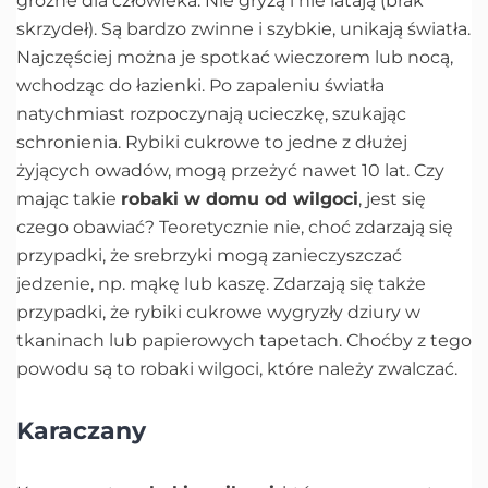
groźne dla człowieka. Nie gryzą i nie latają (brak
skrzydeł). Są bardzo zwinne i szybkie, unikają światła.
Najczęściej można je spotkać wieczorem lub nocą,
wchodząc do łazienki. Po zapaleniu światła
natychmiast rozpoczynają ucieczkę, szukając
schronienia. Rybiki cukrowe to jedne z dłużej
żyjących owadów, mogą przeżyć nawet 10 lat. Czy
mając takie
robaki w domu od wilgoci
, jest się
czego obawiać? Teoretycznie nie, choć zdarzają się
przypadki, że srebrzyki mogą zanieczyszczać
jedzenie, np. mąkę lub kaszę. Zdarzają się także
przypadki, że rybiki cukrowe wygryzły dziury w
tkaninach lub papierowych tapetach. Choćby z tego
powodu są to robaki wilgoci, które należy zwalczać.
Karaczany