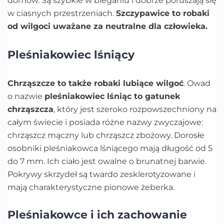
domów. Są szybkie w bieganiu i dobrze poruszają się
w ciasnych przestrzeniach.
Szczypawice to robaki
od wilgoci uważane za neutralne dla człowieka.
Pleśniakowiec lśniący
Chrząszcze to także robaki lubiące wilgoć
. Owad
o nazwie
pleśniakowiec lśniąc to gatunek
chrząszcza
, który jest szeroko rozpowszechniony na
całym świecie i posiada różne nazwy zwyczajowe:
chrząszcz mączny lub chrząszcz zbożowy. Dorosłe
osobniki pleśniakowca lśniącego mają długość od 5
do 7 mm. Ich ciało jest owalne o brunatnej barwie.
Pokrywy skrzydeł są twardo zesklerotyzowane i
mają charakterystyczne pionowe żeberka.
Pleśniakowce i ich zachowanie