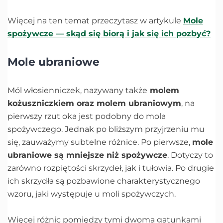
Więcej na ten temat przeczytasz w artykule
Mole
spożywcze — skąd się biorą i jak się ich pozbyć?
Mole ubraniowe
Mól włosienniczek, nazywany także
molem
kożuszniczkiem oraz molem ubraniowym
, na
pierwszy rzut oka jest podobny do mola
spożywczego. Jednak po bliższym przyjrzeniu mu
się, zauważymy subtelne różnice. Po pierwsze,
mole
ubraniowe są mniejsze niż spożywcze
. Dotyczy to
zarówno rozpiętości skrzydeł, jak i tułowia. Po drugie
ich skrzydła są pozbawione charakterystycznego
wzoru, jaki występuje u moli spożywczych.
Więcej różnic pomiędzy tymi dwoma gatunkami