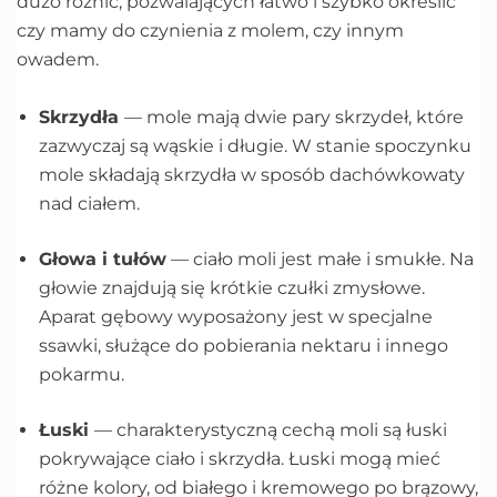
dużo różnic, pozwalających łatwo i szybko określić
czy mamy do czynienia z molem, czy innym
owadem.
Skrzydła
— mole mają dwie pary skrzydeł, które
zazwyczaj są wąskie i długie. W stanie spoczynku
mole składają skrzydła w sposób dachówkowaty
nad ciałem.
Głowa i tułów
— ciało moli jest małe i smukłe. Na
głowie znajdują się krótkie czułki zmysłowe.
Aparat gębowy wyposażony jest w specjalne
ssawki, służące do pobierania nektaru i innego
pokarmu.
Łuski
— charakterystyczną cechą moli są łuski
pokrywające ciało i skrzydła. Łuski mogą mieć
różne kolory, od białego i kremowego po brązowy,