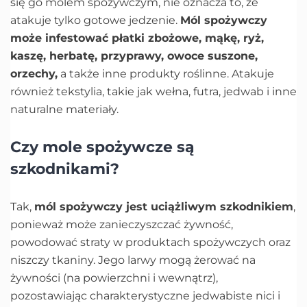
się go molem spożywczym, nie oznacza to, że
atakuje tylko gotowe jedzenie.
Mól spożywczy
może infestować płatki zbożowe, mąkę, ryż,
kaszę, herbatę, przyprawy, owoce suszone,
orzechy,
a także inne produkty roślinne. Atakuje
również tekstylia, takie jak wełna, futra, jedwab i inne
naturalne materiały.
Czy mole spożywcze są
szkodnikami?
Tak,
mól spożywczy jest uciążliwym szkodnikiem
,
ponieważ może zanieczyszczać żywność,
powodować straty w produktach spożywczych oraz
niszczy tkaniny. Jego larwy mogą żerować na
żywności (na powierzchni i wewnątrz),
pozostawiając charakterystyczne jedwabiste nici i