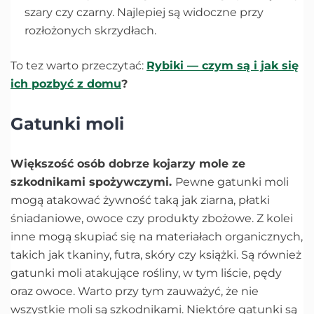
szary czy czarny. Najlepiej są widoczne przy
rozłożonych skrzydłach.
To tez warto przeczytać:
Rybiki
— czym są i jak się
ich pozbyć z domu
?
Gatunki moli
Większość osób dobrze kojarzy mole ze
szkodnikami spożywczymi.
Pewne gatunki moli
mogą atakować żywność taką jak ziarna, płatki
śniadaniowe, owoce czy produkty zbożowe. Z kolei
inne mogą skupiać się na materiałach organicznych,
takich jak tkaniny, futra, skóry czy książki. Są również
gatunki moli atakujące rośliny, w tym liście, pędy
oraz owoce. Warto przy tym zauważyć, że nie
wszystkie moli są szkodnikami. Niektóre gatunki są