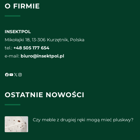
O FIRMIE
INSEKTPOL
Mikołajki 18, 13-306 Kurzętnik, Polska
tel.:
+48 505 177 654
e-mail:
biuro@insektpol.pl
Facebook
YouTube
X
Instagram
OSTATNIE NOWOŚCI
Czy meble z drugiej ręki mogą mieć pluskwy?