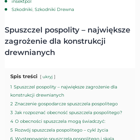
insektpol
Szkodniki
,
Szkodniki Drewna
Spuszczel pospolity – największe
zagrożenie dla konstrukcji
drewnianych
Spis treści
ukryj
1
Spuszczel pospolity – największe zagrożenie dla
konstrukcji drewnianych
2
Znaczenie gospodarcze spuszczela pospolitego
3
Jak rozpoznać obecność spuszczela pospolitego?
4
O obecności spuszczela mogą świadczyć:
5
Rozwój spuszczela pospolitego – cykl życia
6
Występowanie spuszczela pospolitego i skala