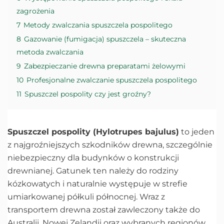
zagrożenia
7
Metody zwalczania spuszczela pospolitego
8
Gazowanie (fumigacja) spuszczela – skuteczna
metoda zwalczania
9
Zabezpieczanie drewna preparatami żelowymi
10
Profesjonalne zwalczanie spuszczela pospolitego
11
Spuszczel pospolity czy jest groźny?
Spuszczel pospolity (Hylotrupes bajulus)
to jeden
z najgroźniejszych szkodników drewna, szczególnie
niebezpieczny dla budynków o konstrukcji
drewnianej. Gatunek ten należy do rodziny
kózkowatych i naturalnie występuje w strefie
umiarkowanej półkuli północnej. Wraz z
transportem drewna został zawleczony także do
Australii, Nowej Zelandii oraz wybranych regionów