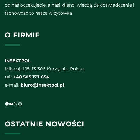
od nas oczekujecie, a nasi klienci wiedzą, że doświadczenie i
fachowość to nasza wizytówka.
O FIRMIE
INSEKTPOL
Mikołajki 18, 13-306 Kurzętnik, Polska
tel.:
+48 505 177 654
e-mail:
biuro@insektpol.pl
Facebook
YouTube
X
Instagram
OSTATNIE NOWOŚCI