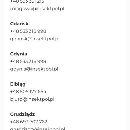
+48 533 331 215
mragowo@insektpol.pl
Gdańsk
+48 533 318 998
gdansk@insektpol.pl
Gdynia
+48 533 316 998
gdynia@insektpol.pl
Elbląg
+48 505 177 654
biuro@insektpol.pl
Grudziądz
+48 693 707 762
grudziadz@insektpol.pl