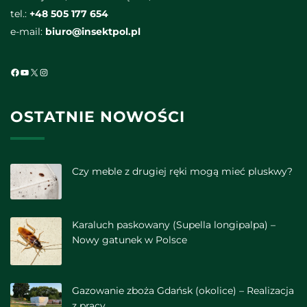
tel.:
+48 505 177 654
e-mail:
biuro@insektpol.pl
Facebook
YouTube
X
Instagram
OSTATNIE NOWOŚCI
Czy meble z drugiej ręki mogą mieć pluskwy?
Karaluch paskowany (Supella longipalpa) –
Nowy gatunek w Polsce
Gazowanie zboża Gdańsk (okolice) – Realizacja
z pracy