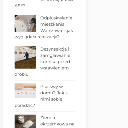
ASF?
Odpluskwianie
mieszkania,
Warszawa – jak
wyglądała realizacja?
Dezynsekcja i
zamgławianie
kurnika przed
wstawieniem
drobiu
Pluskwy w
domu? Jak z
nimi sobie
poradzić?
Ziemia
okrzemkowa na