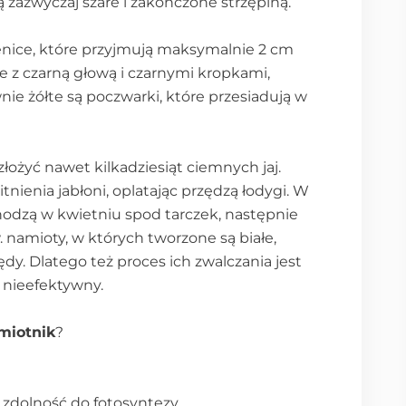
ą zazwyczaj szare i zakończone strzępiną.
nice, które przyjmują maksymalnie 2 cm
je z czarną głową i czarnymi kropkami,
ie żółte są poczwarki, które przesiadują w
.
złożyć nawet kilkadziesiąt ciemnych jaj.
tnienia jabłoni, oplatając przędzą łodygi. W
hodzą w kwietniu spod tarczek, następnie
w. namioty, w których tworzone są białe,
dy. Dlatego też proces ich zwalczania jest
e nieefektywny.
miotnik
?
 zdolność do fotosyntezy.