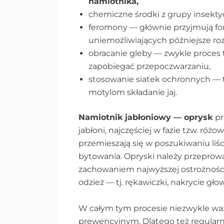
namiotnika,
chemiczne środki z grupy insekty
feromony — głównie przyjmują f
uniemożliwiających późniejsze r
obracanie gleby — zwykle proces 
zapobiegać przepoczwarzaniu,
stosowanie siatek ochronnych — t
motylom składanie jaj.
Namiotnik jabłoniowy — oprysk
pr
jabłoni, najczęściej w fazie tzw. róż
przemieszają się w poszukiwaniu liś
bytowania. Opryski należy przeprow
zachowaniem najwyższej ostrożnośc
odzież — tj. rękawiczki, nakrycie gło
W całym tym procesie niezwykle waż
prewencyjnym. Dlatego też regularnie