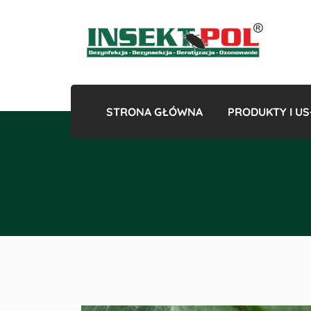
STRONA GŁÓWNA
PRODUKTY I US
Gazowan
Odk
Odkles