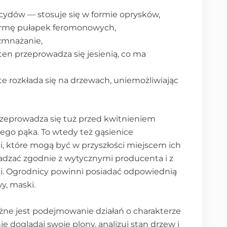
cydów — stosuje się w formie oprysków,
ormę pułapek feromonowych,
ozmnażanie,
ten przeprowadza się jesienią, co ma
e rozkłada się na drzewach, uniemożliwiając
zeprowadza się tuż przed kwitnieniem
owego pąka. To wtedy też gąsienice
ci, które mogą być w przyszłości miejscem ich
adzać zgodnie z wytycznymi producenta i z
i. Ogrodnicy powinni posiadać odpowiednią
wy, maski.
ne jest podejmowanie działań o charakterze
 doglądaj swoje plony, analizuj stan drzew i