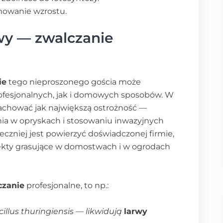
mowanie wzrostu.
wy — zwalczanie
ie
tego nieproszonego gościa może
ofesjonalnych, jak i domowych sposobów. W
achować jak największą ostrożność —
nia w opryskach i stosowaniu inwazyjnych
eczniej jest powierzyć doświadczonej firmie,
insekty grasujące w domostwach i w ogrodach
czanie
profesjonalne, to np.:
illus thuringiensis — likwidują
larwy