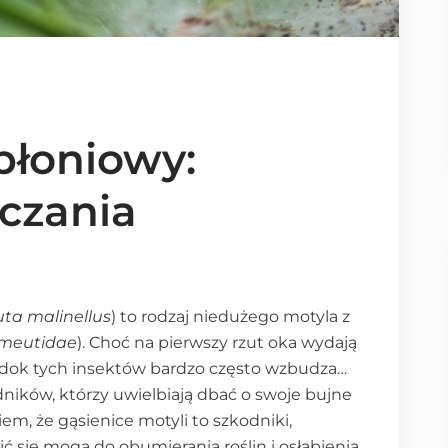
błoniowy:
czania
a malinellus
) to rodzaj niedużego motyla z
meutidae
). Choć na pierwszy rzut oka wydają
widok tych insektów bardzo często wzbudza…
dników, którzy uwielbiają dbać o swoje bujne
em, że gąsienice motyli to szkodniki,
ć się mogą do obumierania roślin i osłabienia