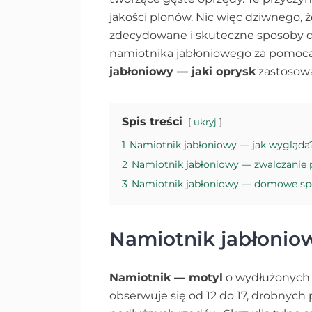
jakości plonów. Nic więc dziwnego, że
zdecydowane i skuteczne sposoby de
namiotnika jabłoniowego za pom
jabłoniowy — jaki oprysk
zastosow
Spis treści
ukryj
1
Namiotnik jabłoniowy — jak wygląda
2
Namiotnik jabłoniowy — zwalczanie 
3
Namiotnik jabłoniowy — domowe s
Namiotnik jabłonio
Namiotnik — motyl
o wydłużonych i
obserwuje się od 12 do 17, drobnyc