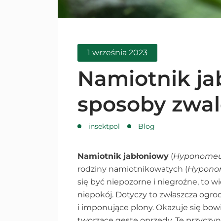
1 września 2023
Namiotnik ja
sposoby zwal
insektpol
Blog
Namiotnik jabłoniowy
(
Hyponomeut
rodziny namiotnikowatych (
Hypono
się być niepozorne i niegroźne, to 
niepokój. Dotyczy to zwłaszcza ogro
i imponujące plony. Okazuje się bowi
tworzące gęste oprzędy. Te przyczyni