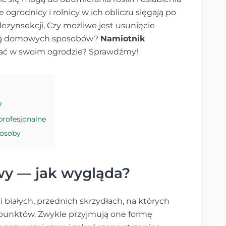
 ogrodnicy i rolnicy w ich obliczu sięgają po
zynsekcji, Czy możliwe jest usunięcie
ocą domowych sposobów?
Namiotnik
ać w swoim ogrodzie? Sprawdźmy!
?
profesjonalne
posoby
wy — jak wygląda?
 białych, przednich skrzydłach, na których
h punktów. Zwykle przyjmują one formę