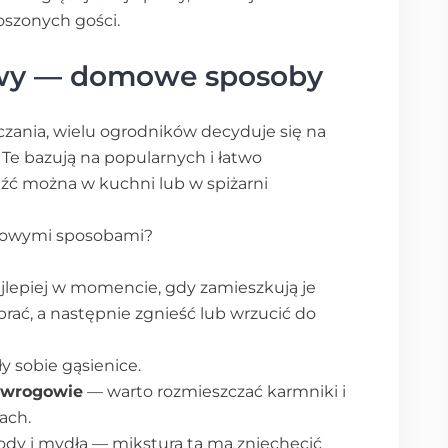
oszonych gości.
owy — domowe sposoby
zania, wielu ogrodników decyduje się na
e bazują na popularnych i łatwo
źć można w kuchni lub w spiżarni
mowymi sposobami?
lepiej w momencie, gdy zamieszkują je
brać, a następnie zgnieść lub wrzucić do
y sobie gąsienice.
i wrogowie
— warto rozmieszczać karmniki i
dach.
dy i mydła — mikstura ta ma zniechęcić