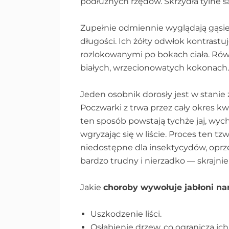
podłużnych rzędów. Skrzydła tylne s
Zupełnie odmiennie wyglądają gąsie
długości. Ich żółty odwłok kontrastu
rozlokowanymi po bokach ciała. Równ
białych, wrzecionowatych kokonach
Jeden osobnik dorosły jest w stanie 
Poczwarki z trwa przez cały okres kwi
ten sposób powstają tychże jaj, wyc
wgryzając się w liście. Proces ten tz
niedostępne dla insektycydów, oprzę
bardzo trudny i nierzadko — skrajni
Jakie
choroby wywołuje jabłoni na
Uszkodzenie liści.
Osłabienie drzew, co ogranicza ich