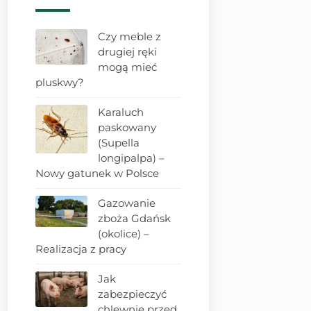
Czy meble z
drugiej ręki
mogą mieć
pluskwy?
Karaluch
paskowany
(Supella
longipalpa) –
Nowy gatunek w Polsce
Gazowanie
zboża Gdańsk
(okolice) –
Realizacja z pracy
Jak
zabezpieczyć
chlewnię przed