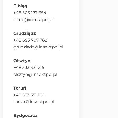
Elbląg
+48 505 177 654
biuro@insektpol.pl
Grudziądz
+48 693 707 762
grudziadz@insektpol.pl
Olsztyn
+48 533 331 215
olsztyn@insektpol.pl
Toruń
+48 533 351 162
torun@insektpol.pl
Bydgoszcz