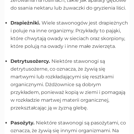
żerowania na roślinach, takie jak aparaty gębowe
do ssania nektaru lub żuwaczki do gryzienia liści.
Drapieżniki.
Wiele stawonogów jest drapieżnych
i poluje na inne organizmy. Przykłady to pająki,
które chwytają owady w sieciach oraz skorpiony,
które polują na owady i inne małe zwierzęta.
Detrytusożercy.
Niektóre stawonogi są
detrytusożerne, co oznacza, że żywią się
martwymi lub rozkładającymi się resztkami
organicznymi. Dżdżownice są dobrym
przykładem, ponieważ kopią w ziemi i pomagają
w rozkładzie martwej materii organicznej,
przekształcając ją w żyzną glebę.
Pasożyty.
Niektóre stawonogi są pasożytami, co
oznacza, że żywią się innymi organizmami. Na