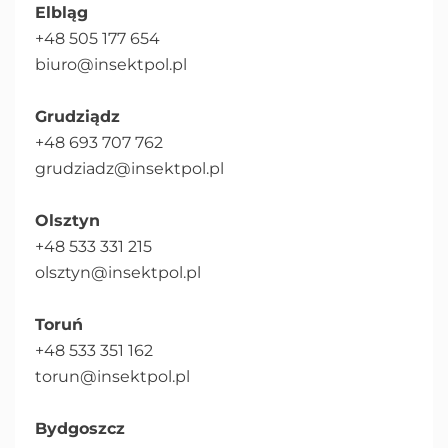
Elbląg
+48 505 177 654
biuro@insektpol.pl
Grudziądz
+48 693 707 762
grudziadz@insektpol.pl
Olsztyn
+48 533 331 215
olsztyn@insektpol.pl
Toruń
+48 533 351 162
torun@insektpol.pl
Bydgoszcz