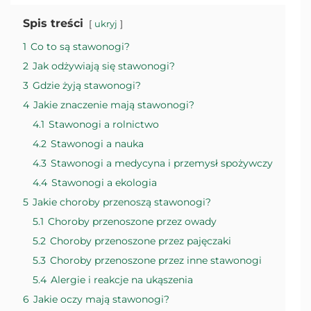
Spis treści
ukryj
1
Co to są stawonogi?
2
Jak odżywiają się stawonogi?
3
Gdzie żyją stawonogi?
4
Jakie znaczenie mają stawonogi?
4.1
Stawonogi a rolnictwo
4.2
Stawonogi a nauka
4.3
Stawonogi a medycyna i przemysł spożywczy
4.4
Stawonogi a ekologia
5
Jakie choroby przenoszą stawonogi?
5.1
Choroby przenoszone przez owady
5.2
Choroby przenoszone przez pajęczaki
5.3
Choroby przenoszone przez inne stawonogi
5.4
Alergie i reakcje na ukąszenia
6
Jakie oczy mają stawonogi?