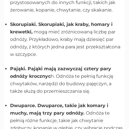
przystosowanych do innych funkcji, takich jak
żerowanie, kopanie, chwytanie, czy skakanie.
Skorupiaki. Skorupiaki, jak kraby, homary i
krewetki,
mogą mieć zróżnicowaną liczbę par
odnóży. Przykładowo, kraby mają dziesięć par
odnóży, z których jedna para jest przekształcona
w szczypce.
Pająki. Pająki mają zazwyczaj cztery pary
odnóży krocznyc
h. Odnóża te pełnią funkcję
chwytaków, narzędzi do budowy pajęczyn, a
także służą do przemieszczania się.
Dwuparce. Dwuparce, takie jak komary i
muchy, mają trzy pary odnóży.
Odnóża te
pełnią różne funkcje, takie jak chwytanie
zdobyczy, kopanie w glebie, czy wibracje podczas