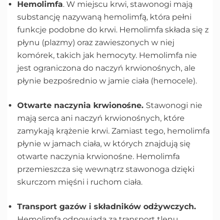
Hemolimfa
. W miejscu krwi, stawonogi mają
substancję nazywaną hemolimfą, która pełni
funkcje podobne do krwi. Hemolimfa składa się z
płynu (plazmy) oraz zawieszonych w niej
komórek, takich jak hemocyty. Hemolimfa nie
jest ograniczona do naczyń krwionośnych, ale
płynie bezpośrednio w jamie ciała (hemocele).
Otwarte naczynia krwionośne.
Stawonogi nie
mają serca ani naczyń krwionośnych, które
zamykają krążenie krwi. Zamiast tego, hemolimfa
płynie w jamach ciała, w których znajdują się
otwarte naczynia krwionośne. Hemolimfa
przemieszcza się wewnątrz stawonoga dzięki
skurczom mięśni i ruchom ciała.
Transport gazów i składników odżywczych.
Hemolimfa odpowiada za transport tlenu,