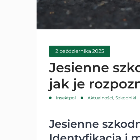
2 października 2025
Jesienne szk
jak je rozpoz
insektpol
Aktualności
,
Szkodniki
Jesienne szkod
Identyfikacja i