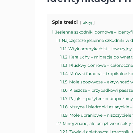
Spis treści
ukryj
1
Jesienne szkodniki domowe – Identyf
1.1
Najczęstsze jesienne szkodniki w
1.1.1
Wtyk amerykański – inwazyjny 
1.1.2
Karaluchy – migracja do wnętr
1.1.3
Pluskwy domowe – całoroczne p
1.1.4
Mrówki faraona – tropikalne 
1.1.5
Mole spożywcze – aktywność w
1.1.6
Kleszcze – przypadkowi pasaże
1.1.7
Pająki – pożyteczni drapieżnic
1.1.8
Mszyce i biedronki azjatyckie
1.1.9
Mole ubraniowe – niszczyciel
1.2
Mniej znane, ale uciążliwe insekt
1.2.1
Żywiaki chlebowce i mączniki 