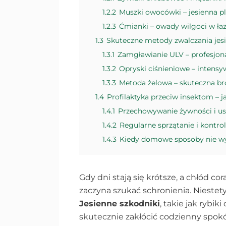
1.2.2
Muszki owocówki – jesienna 
1.2.3
Ćmianki – owady wilgoci w ła
1.3
Skuteczne metody zwalczania jes
1.3.1
Zamgławianie ULV – profesjon
1.3.2
Opryski ciśnieniowe – intens
1.3.3
Metoda żelowa – skuteczna b
1.4
Profilaktyka przeciw insektom – 
1.4.1
Przechowywanie żywności i us
1.4.2
Regularne sprzątanie i kontro
1.4.3
Kiedy domowe sposoby nie wys
Gdy dni stają się krótsze, a chłód c
zaczyna szukać schronienia. Niestet
Jesienne szkodniki
, takie jak rybik
skutecznie zakłócić codzienny spokó