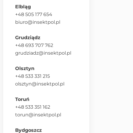
Elbląg
+48 505 177 654
biuro@insektpol.pl
Grudziądz
+48 693 707 762
grudziadz@insektpol.pl
Olsztyn
+48 533 331 215
olsztyn@insektpol.pl
Toruń
+48 533 351 162
torun@insektpol.pl
Bydgoszcz