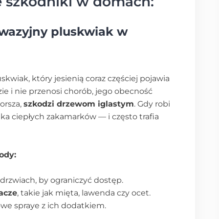
e szkodniki w domach:
wazyjny pluskwiak w
skwiak, który jesienią coraz częściej pojawia
ie i nie przenosi chorób, jego obecność
gorsza,
szkodzi drzewom iglastym
. Gdy robi
ka ciepłych zakamarków — i często trafia
ody:
drzwiach, by ograniczyć dostęp.
acze
, takie jak mięta, lawenda czy ocet.
e spraye z ich dodatkiem.