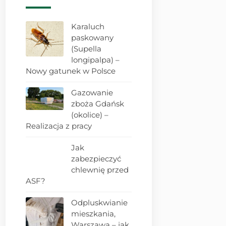
Karaluch
paskowany
(Supella
longipalpa) –
Nowy gatunek w Polsce
Gazowanie
zboża Gdańsk
(okolice) –
Realizacja z pracy
Jak
zabezpieczyć
chlewnię przed
ASF?
Odpluskwianie
mieszkania,
Warszawa – jak