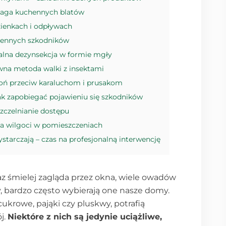
plaga kuchennych blatów
zienkach i odpływach
iennych szkodników
alna dezynsekcja w formie mgły
ywna metoda walki z insektami
roń przeciw karaluchom i prusakom
jak zapobiegać pojawieniu się szkodników
zczelnianie dostępu
la wilgoci w pomieszczeniach
tarczają – czas na profesjonalną interwencję
oraz śmielej zagląda przez okna, wiele owadów
y, bardzo często wybierają one nasze domy.
i cukrowe, pająki czy pluskwy, potrafią
j.
Niektóre z nich są jedynie uciążliwe,