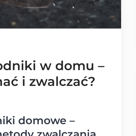
odniki w domu –
nać i zwalczać?
niki domowe –
 metody zwalczania