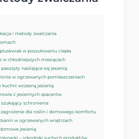
ikacja i metody zwalczania
 domach:
pluskwiak w poszukiwaniu ciepła
z w chłodniejszych miesiącach
asożyty nasilające się jesienią
kolonie w ogrzewanych pomieszczeniach
 kuchni wczesną jesienią
rowie z jesiennych spacerów
y szukający schronienia
 – zagrożenie dla roślin i domowego komfortu
e tkanin w ogrzewanych wnętrzach
y domowe jesienią
młynarki – szkodniki suchych produktów