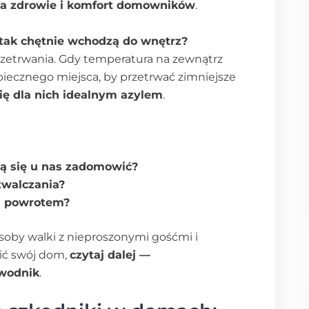
a zdrowie i komfort domowników
.
 tak chętnie wchodzą do wnętrz?
rzetrwania. Gdy temperatura na zewnątrz
piecznego miejsca, by przetrwać zimniejsze
ię dla nich idealnym azylem
.
ją się u nas zadomowić?
zwalczania?
h powrotem?
soby walki z nieproszonymi gośćmi i
nić swój dom,
czytaj dalej —
ewodnik
.