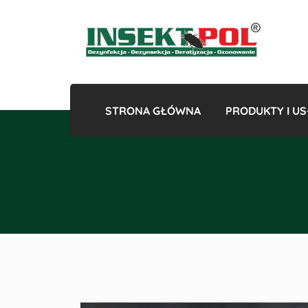
STRONA GŁÓWNA
PRODUKTY I US
Gazowan
Odk
Odkles