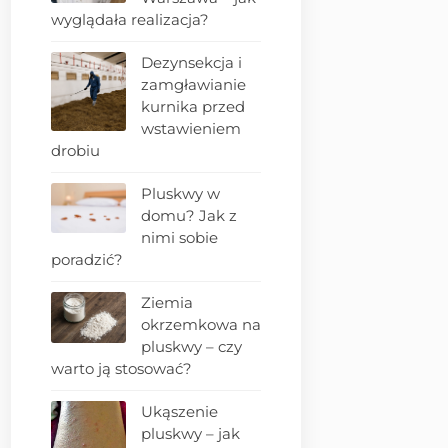
wyglądała realizacja?
Dezynsekcja i
zamgławianie
kurnika przed
wstawieniem
drobiu
Pluskwy w
domu? Jak z
nimi sobie
poradzić?
Ziemia
okrzemkowa na
pluskwy – czy
warto ją stosować?
Ukąszenie
pluskwy – jak