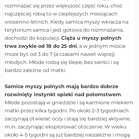
rozmnażać się przez większość część roku, choć
najczęściej robią to w cieplejszych miesiącach
wiosenno-letnich. Kiedy samica myszy wkracza na
terytorium samca i jest gotowa do rozmnażania,
dochodzi do kopulacji.
Ciąża u myszy polnych
trwa zwykle od 18 do 25 dni
, a w jednym miocie
może być od 3 do 7 (a czasami nawet więcej)
młodych. Młode rodzą się ślepe, bez sierści i są
bardzo zależne od matki.
Samice myszy polnych mają bardzo dobrze
rozwinięty instynkt opieki nad potomstwem
.
Młode pozostają w gnieździe i są karmione mlekiem
matki przez kilka tygodni. Po około 2-3 tygodniach
zaczynają otwierać oczy i stają się bardziej aktywne,
m.in. zaczynając eksplorować otoczenie. W wieku
około 4-5 tygodni są już bardziej niezależne i mogą