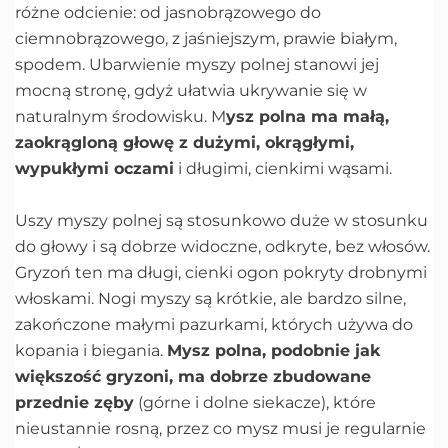
różne odcienie: od jasnobrązowego do
ciemnobrązowego, z jaśniejszym, prawie białym,
spodem. Ubarwienie myszy polnej stanowi jej
mocną stronę, gdyż ułatwia ukrywanie się w
naturalnym środowisku. M
ysz polna ma małą,
zaokrągloną głowę z dużymi, okrągłymi,
wypukłymi oczami
i długimi, cienkimi wąsami.
Uszy myszy polnej są stosunkowo duże w stosunku
do głowy i są dobrze widoczne, odkryte, bez włosów.
Gryzoń ten ma długi, cienki ogon pokryty drobnymi
włoskami. Nogi myszy są krótkie, ale bardzo silne,
zakończone małymi pazurkami, których używa do
kopania i biegania.
Mysz polna, podobnie jak
większość gryzoni, ma dobrze zbudowane
przednie zęby
(górne i dolne siekacze), które
nieustannie rosną, przez co mysz musi je regularnie