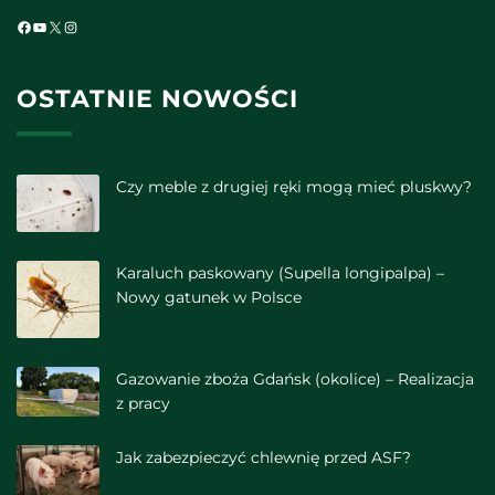
Facebook
YouTube
X
Instagram
OSTATNIE NOWOŚCI
Czy meble z drugiej ręki mogą mieć pluskwy?
Karaluch paskowany (Supella longipalpa) –
Nowy gatunek w Polsce
Gazowanie zboża Gdańsk (okolice) – Realizacja
z pracy
Jak zabezpieczyć chlewnię przed ASF?