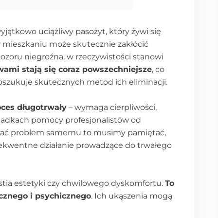
wyjątkowo uciążliwy pasożyt, który żywi się
 w mieszkaniu może skutecznie zakłócić
ozoru niegroźna, w rzeczywistości stanowi
wami stają się coraz powszechniejsze
, co
oszukuje skutecznych metod ich eliminacji.
ces długotrwały
– wymaga cierpliwości,
padkach pomocy profesjonalistów od
iązać problem samemu to musimy pamiętać,
onsekwentne działanie prowadzące do trwałego
stia estetyki czy chwilowego dyskomfortu.
To
ycznego i psychicznego
. Ich ukąszenia mogą