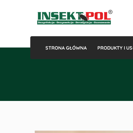
STRONA GŁÓWNA
PRODUKTY I US
Gazowan
Odk
Odkles