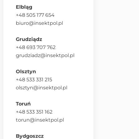
Elbląg
+48 505 177 654
biuro@insektpol.pl
Grudziądz
+48 693 707 762
grudziadz@insektpol.pl
Olsztyn
+48 533 331 215
olsztyn@insektpol.pl
Toruń
+48 533 351 162
torun@insektpol.pl
Bydgoszcz