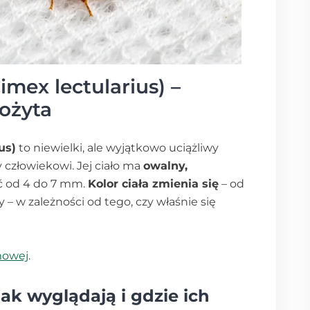
mex lectularius) –
ożyta
us)
to niewielki, ale wyjątkowo uciążliwy
 człowiekowi. Jej ciało ma
owalny,
ć od 4 do 7 mm.
Kolor ciała zmienia się
– od
 w zależności od tego, czy właśnie się
mowej
.
jak wyglądają i gdzie ich