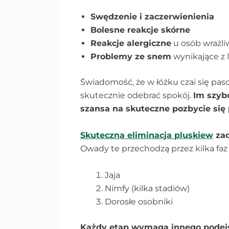
Swędzenie i zaczerwienienia
Bolesne reakcje skórne
Reakcje alergiczne
u osób wrażl
Problemy ze snem
wynikające z l
Świadomość, że w łóżku czai się pasoż
skutecznie odebrać spokój.
Im szyb
szansa na skuteczne pozbycie się
Skuteczna eliminacja pluskiew
zac
Owady te przechodzą przez kilka faz
Jaja
Nimfy (kilka stadiów)
Dorosłe osobniki
Każdy etap wymaga innego podej