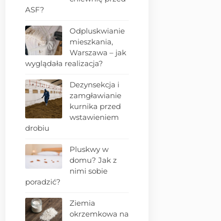
ASF?
Odpluskwianie
mieszkania,
Warszawa – jak
wyglądała realizacja?
Dezynsekcja i
zamgławianie
kurnika przed
wstawieniem
drobiu
Pluskwy w
domu? Jak z
nimi sobie
poradzić?
Ziemia
okrzemkowa na