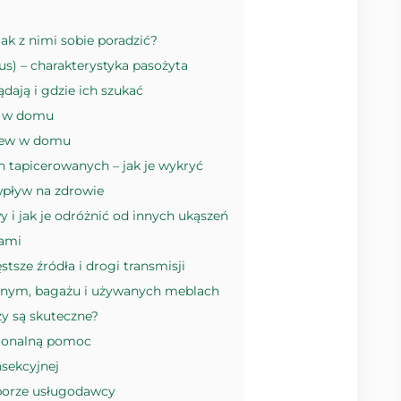
ak z nimi sobie poradzić?
s) – charakterystyka pasożyta
ądają i gdzie ich szukać
w w domu
kiew w domu
 tapicerowanych – jak je wykryć
wpływ na zdrowie
 i jak je odróżnić od innych ukąszeń
wami
tsze źródła i drogi transmisji
cznym, bagażu i używanych meblach
y są skuteczne?
sjonalną pomoc
sekcyjnej
borze usługodawcy