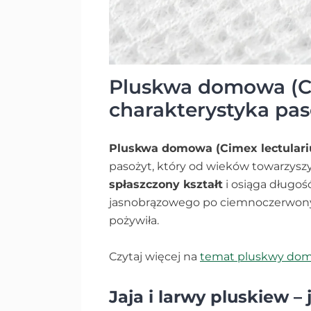
Pluskwa domowa (Ci
charakterystyka pas
Pluskwa domowa (Cimex lectulari
pasożyt, który od wieków towarzyszy
spłaszczony kształt
i osiąga długoś
jasnobrązowego po ciemnoczerwony –
pożywiła.
Czytaj więcej na
temat pluskwy do
Jaja i larwy pluskiew – 