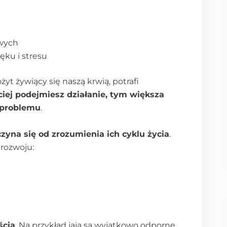
iwych
ęku i stresu
yt żywiący się naszą krwią, potrafi
ciej podejmiesz działanie, tym większa
 problemu
.
zyna się od zrozumienia ich cyklu życia
.
 rozwoju:
ścia
. Na przykład jaja są wyjątkowo odporne