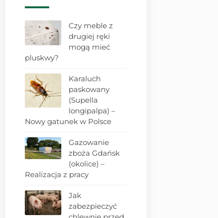
Czy meble z
drugiej ręki
mogą mieć
pluskwy?
Karaluch
paskowany
(Supella
longipalpa) –
Nowy gatunek w Polsce
Gazowanie
zboża Gdańsk
(okolice) –
Realizacja z pracy
Jak
zabezpieczyć
chlewnię przed