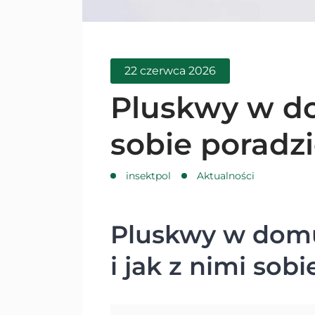
22 czerwca 2026
Pluskwy w do
sobie poradz
insektpol
Aktualności
Pluskwy w domu
i jak z nimi sob