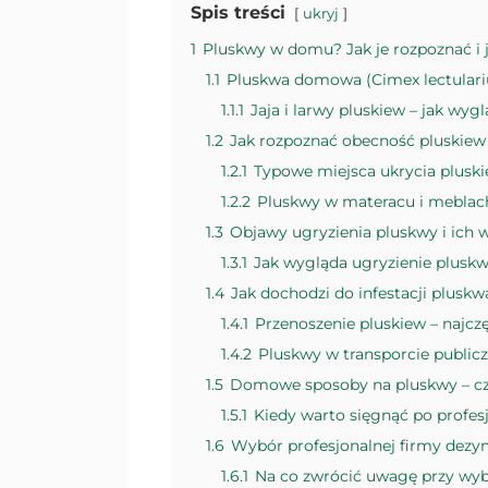
Spis treści
ukryj
1
Pluskwy w domu? Jak je rozpoznać i j
1.1
Pluskwa domowa (Cimex lectulariu
1.1.1
Jaja i larwy pluskiew – jak wygl
1.2
Jak rozpoznać obecność pluskie
1.2.1
Typowe miejsca ukrycia plus
1.2.2
Pluskwy w materacu i meblach
1.3
Objawy ugryzienia pluskwy i ich 
1.3.1
Jak wygląda ugryzienie pluskwy
1.4
Jak dochodzi do infestacji plusk
1.4.1
Przenoszenie pluskiew – najczęs
1.4.2
Pluskwy w transporcie publi
1.5
Domowe sposoby na pluskwy – cz
1.5.1
Kiedy warto sięgnąć po profe
1.6
Wybór profesjonalnej firmy dezyn
1.6.1
Na co zwrócić uwagę przy wy