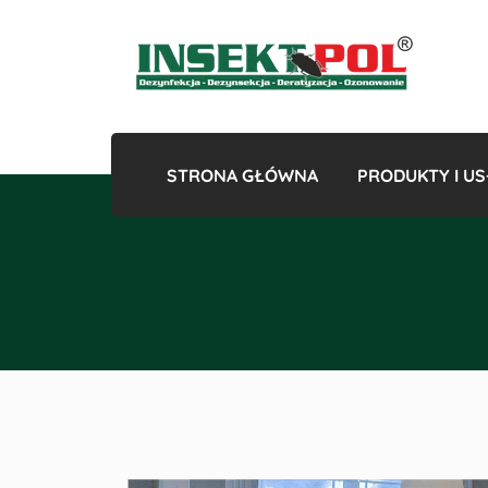
STRONA GŁÓWNA
PRODUKTY I US
Gazowan
Odk
Odkles