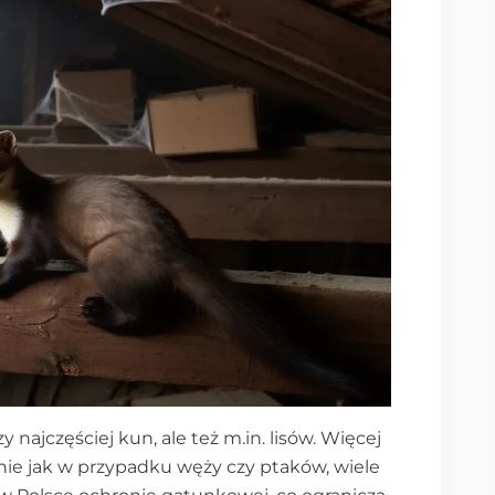
y najczęściej kun, ale też m.in. lisów. Więcej
nie jak w przypadku węży czy ptaków, wiele