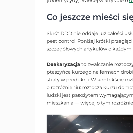
(rodentycydy). Więcej w artykule o
d
Co jeszcze mieści s
Skrót DDD nie oddaje już całości u
pest control. Poniżej krótki przeglą
szczegółowych artykułów o każdym z
Deakaryzacja
to zwalczanie roztoczy 
ptaszyńca kurzego na fermach dro
straty w produkcji. W kontekście r
o rozróżnieniu: roztocza kurzu dom
ludzki jest pasożytem wymagającym 
mieszkania — więcej o tym rozróżnie