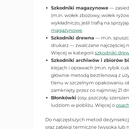
Szkodniki magazynowe
— zasied
(m.in. wołek zbożowy, wołek ryżowy
wykładniczo, jeśli trafią na sprzyj
magazynowe
.
Szkodniki drewna
— m.in. spuszc
drukarz — zwalczane najczęściej
Więcej w kategorii
szkodniki dre
Szkodniki archiwów i zbiorów b
klejach i oprawach (m.in. rybik c
głównie metodą beztlenową z uży
tlenu w szczelnym opakowaniu obni
zamknięty przez co najmniej 21 dn
Błonkówki
(osy, pszczoły, szersz
ludziom w pobliżu. Więcej o
osach
Do najczęstszych metod dezynsekcji
oraz zabiegi termiczne (wysoka lub 