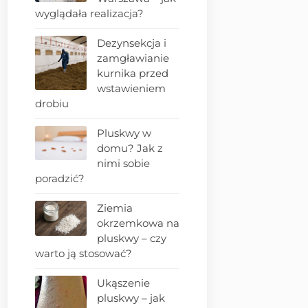
wyglądała realizacja?
Dezynsekcja i
zamgławianie
kurnika przed
wstawieniem
drobiu
Pluskwy w
domu? Jak z
nimi sobie
poradzić?
Ziemia
okrzemkowa na
pluskwy – czy
warto ją stosować?
Ukąszenie
pluskwy – jak