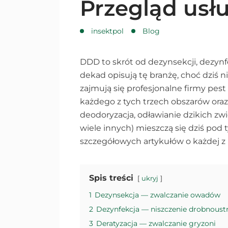
Przegląd usłu
insektpol
Blog
DDD to skrót od dezynsekcji, dezynfek
dekad opisują tę branżę, choć dziś ni
zajmują się profesjonalne firmy pest
każdego z tych trzech obszarów oraz 
deodoryzacja, odławianie dzikich zwi
wiele innych) mieszczą się dziś po
szczegółowych artykułów o każdej z 
Spis treści
ukryj
1
Dezynsekcja — zwalczanie owadów
2
Dezynfekcja — niszczenie drobnoust
3
Deratyzacja — zwalczanie gryzoni