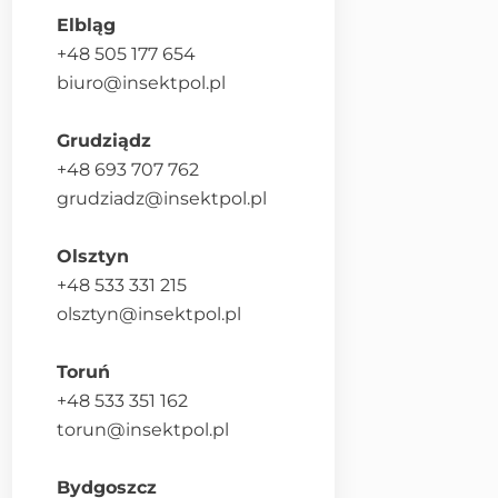
Elbląg
+48 505 177 654
biuro@insektpol.pl
Grudziądz
+48 693 707 762
grudziadz@insektpol.pl
Olsztyn
+48 533 331 215
olsztyn@insektpol.pl
Toruń
+48 533 351 162
torun@insektpol.pl
Bydgoszcz