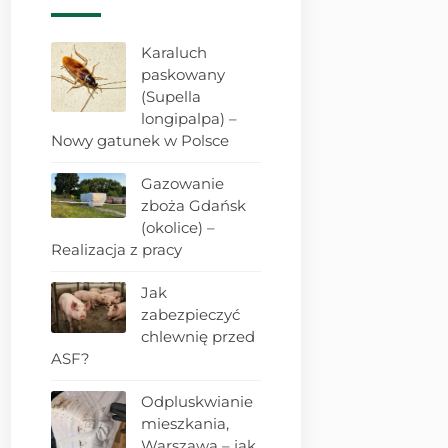
Karaluch
paskowany
(Supella
longipalpa) –
Nowy gatunek w Polsce
Gazowanie
zboża Gdańsk
(okolice) –
Realizacja z pracy
Jak
zabezpieczyć
chlewnię przed
ASF?
Odpluskwianie
mieszkania,
Warszawa – jak