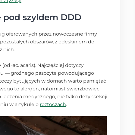
eratyzacji
.
ię pod szyldem DDD
sług oferowanych przez nowoczesne firmy
d pozostałych obszarów, z odesłaniem do
 nich.
(od łac. acaris). Najczęściej dotyczy
biu — groźnego pasożyta powodującego
oztoczy bytujących w domach warto pamiętać
owego to alergen, natomiast świerzbowiec
leczenia medycznego, nie tylko dezynsekcji
niu w artykule o
roztoczach
.