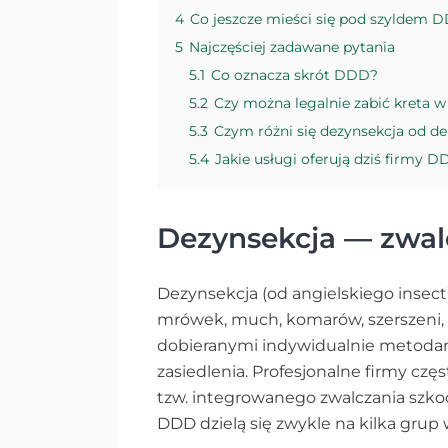
4
Co jeszcze mieści się pod szyldem 
5
Najczęściej zadawane pytania
5.1
Co oznacza skrót DDD?
5.2
Czy można legalnie zabić kreta w
5.3
Czym różni się dezynsekcja od de
5.4
Jakie usługi oferują dziś firm
Dezynsekcja — zwa
Dezynsekcja (od angielskiego insec
mrówek, much, komarów, szerszeni, o
dobieranymi indywidualnie metodami,
zasiedlenia. Profesjonalne firmy cz
tzw. integrowanego zwalczania szko
DDD dzielą się zwykle na kilka grup