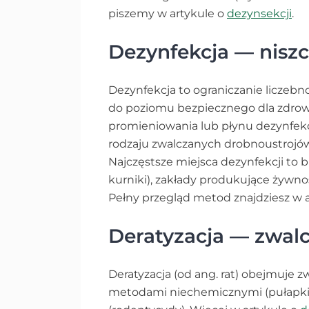
piszemy w artykule o
dezynsekcji
.
Dezynfekcja — nisz
Dezynfekcja to ograniczanie liczebn
do poziomu bezpiecznego dla zdrowi
promieniowania lub płynu dezynfekc
rodzaju zwalczanych drobnoustrojó
Najczęstsze miejsca dezynfekcji to 
kurniki), zakłady produkujące żywność
Pełny przegląd metod znajdziesz w 
Deratyzacja — zwalc
Deratyzacja (od ang. rat) obejmuje z
metodami niechemicznymi (pułapki