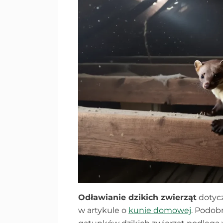
Odławianie dzikich zwierząt
dotycz
w artykule o
kunie domowej
. Podob