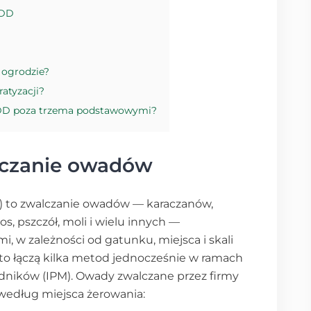
DDD
 ogrodzie?
ratyzacji?
y DDD poza trzema podstawowymi?
lczanie owadów
t) to zwalczanie owadów — karaczanów,
s, pszczół, moli i wielu innych —
 w zależności od gatunku, miejsca i skali
ęsto łączą kilka metod jednocześnie w ramach
dników (IPM). Owady zwalczane przez firmy
 według miejsca żerowania: