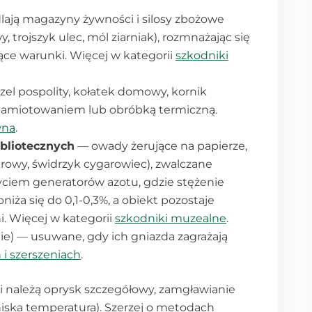
lają magazyny żywności i silosy zbożowe
, trojszyk ulec, mól ziarniak), rozmnażając się
ające warunki. Więcej w kategorii
szkodniki
zel pospolity, kołatek domowy, kornik
 namiotowaniem lub obróbką termiczną.
wna
.
ibliotecznych
— owady żerujące na papierze,
ukrowy, świdrzyk cygarowiec), zwalczane
ciem generatorów azotu, gdzie stężenie
ża się do 0,1-0,3%, a obiekt pozostaje
i. Więcej w kategorii
szkodniki muzealne
.
enie) — usuwane, gdy ich gniazda zagrażają
 i szerszeniach
.
 należą oprysk szczegółowy, zamgławianie
niska temperatura). Szerzej o metodach