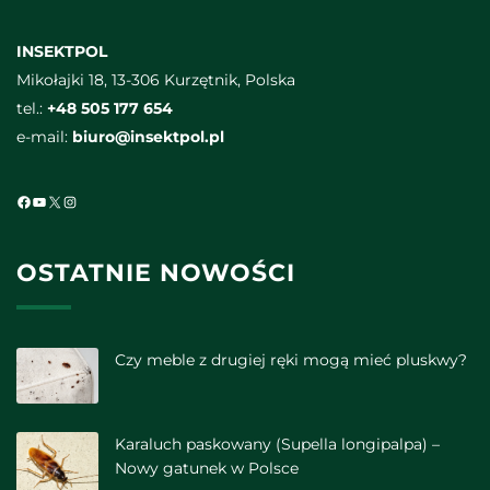
INSEKTPOL
Mikołajki 18, 13-306 Kurzętnik, Polska
tel.:
+48 505 177 654
e-mail:
biuro@insektpol.pl
Facebook
YouTube
X
Instagram
OSTATNIE NOWOŚCI
Czy meble z drugiej ręki mogą mieć pluskwy?
Karaluch paskowany (Supella longipalpa) –
Nowy gatunek w Polsce