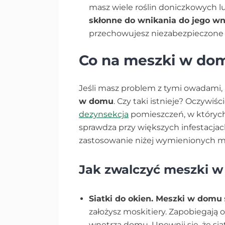
masz wiele roślin doniczkowych l
skłonne do wnikania do jego wn
przechowujesz niezabezpieczone
Co na meszki w do
Jeśli masz problem z tymi owadami
w domu
. Czy taki istnieje? Oczywiś
dezynsekcja
pomieszczeń, w których
sprawdza przy większych infestacja
zastosowanie niżej wymienionych m
Jak zwalczyć meszki 
Siatki do okien. Meszki w domu
założysz moskitiery. Zapobiegają
wnętrza domu. Upewnij się, że sia