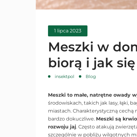
1 lipca 2023
Meszki w do
biorą i jak si
insektpol
Blog
Meszki to małe, natrętne owady w
środowiskach, takich jak lasy, łąki, 
miastach. Charakterystyczną cechą m
bardzo dokuczliwe.
Meszki są krwio
rozwoju jaj
. Często atakują zwierzęt
szczególnie w pobliżu wilgotnych mi