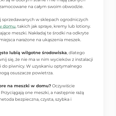
ze zamocowane na całym swoim obwodzie.
j sprzedawanych w sklepach ogrodniczych
w domu
, takich jak spraye, kremy lub lotiony.
ające meszki. Nakładaj te środki na odkryte
e miejsca narażone na ukąszenia meszek.
ęsto lubią wilgotne środowiska
, dlatego
ij się, że nie ma w nim wycieków z instalacji
i do piwnicy. W uzyskaniu optymalnego
ogą osuszacze powietrza.
obre na meszki w domu?
Oczywiście
Przyciągają one meszki, a następnie rażą
etoda bezpieczna, czysta, szybka i