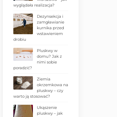
wyglądała realizacja?
Dezynsekcja i
zamgławianie
kurnika przed
wstawieniem
drobiu
Pluskwy w
domu? Jak z
nimi sobie
poradzić?
Ziemia
okrzemkowa na
pluskwy – czy
warto ją stosować?
Ukąszenie
pluskwy – jak