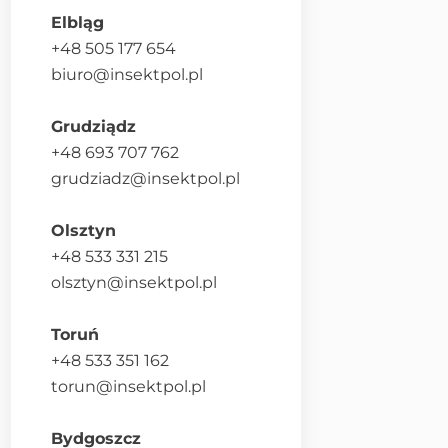
Elbląg
+48 505 177 654
biuro@insektpol.pl
Grudziądz
+48 693 707 762
grudziadz@insektpol.pl
Olsztyn
+48 533 331 215
olsztyn@insektpol.pl
Toruń
+48 533 351 162
torun@insektpol.pl
Bydgoszcz