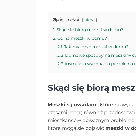
Spis treści
ukryj
1
Skąd się biorą meszki w domu?
2
Co na meszki w domu?
2.1
Jak zwalczyć meszki w domu?
2.2
Domowe sposoby na meszki w 
2.3
Instrukcja wykonania pułapki na
Skąd się biorą mes
Meszki są owadami
, które zazwyc
czasami mogą również przedostawać 
mieszkańców poważnym problemem. 
które mogą się pojawić
meszki w 