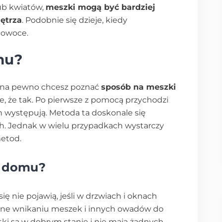
ub kwiatów,
meszki mogą być bardziej
ętrza
. Podobnie się dzieje, kiedy
 owoce.
mu?
, na pewno chcesz poznać
sposób na meszki
cie, że tak. Po pierwsze z pomocą przychodzi
 występują. Metoda ta doskonale się
ch. Jednak w wielu przypadkach wystarczy
etod.
w domu?
się nie pojawią, jeśli w drzwiach i oknach
 one wnikaniu meszek i innych owadów do
tki są w dobrym stanie i nie mają żadnych