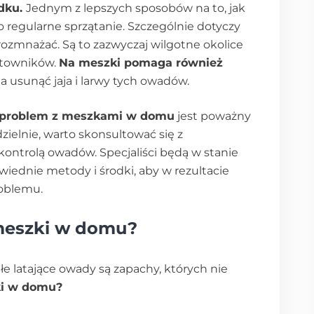
ądku.
Jednym z lepszych sposobów na to, jak
 regularne sprzątanie. Szczególnie dotyczy
rozmnażać. Są to zazwyczaj wilgotne okolice
stowników.
Na meszki pomaga również
la usunąć jaja i larwy tych owadów.
li problem z meszkami w domu
jest poważny
zielnie, warto skonsultować się z
 kontrolą owadów. Specjaliści będą w stanie
iednie metody i środki, aby w rezultacie
roblemu.
eszki w domu?
 latające owady są zapachy, których nie
ki w domu?