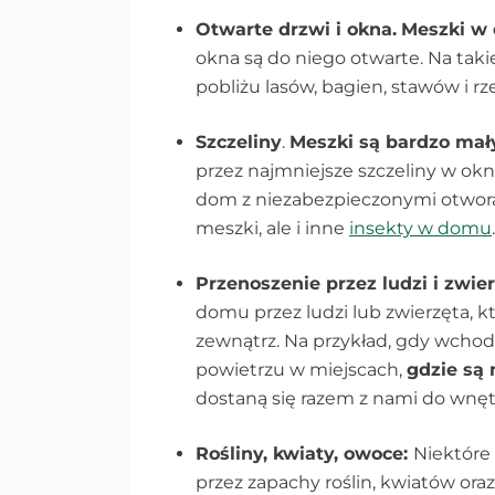
Otwarte drzwi i okna.
Meszki w
okna są do niego otwarte. Na tak
pobliżu lasów, bagien, stawów i rz
Szczeliny
.
Meszki są bardzo ma
przez najmniejsze szczeliny w okna
dom z niezabezpieczonymi otwora
meszki, ale i inne
insekty w domu
.
Przenoszenie przez ludzi i zwier
domu przez ludzi lub zwierzęta, 
zewnątrz. Na przykład, gdy wch
powietrzu w miejscach,
gdzie są
dostaną się razem z nami do wnęt
Rośliny, kwiaty, owoce:
Niektóre
przez zapachy roślin, kwiatów ora