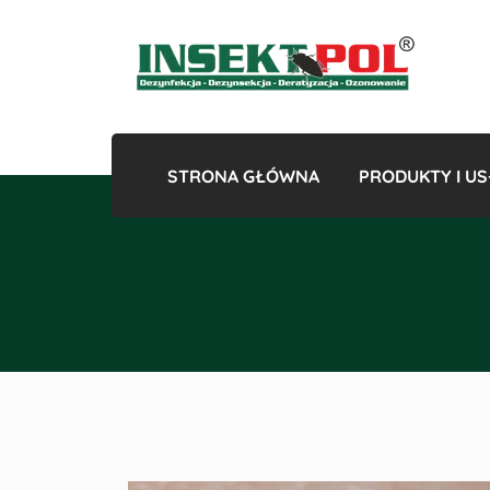
STRONA GŁÓWNA
PRODUKTY I US
Gazowan
Odk
Odkles