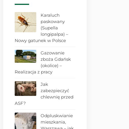
Karaluch
paskowany
(Supella
longipalpa) –
Nowy gatunek w Polsce
Gazowanie
zboża Gdańsk
(okolice) –
Realizacja z pracy
Jak
zabezpieczyć
chlewnię przed
ASF?
Odpluskwianie
mieszkania,
Warszawa – jak