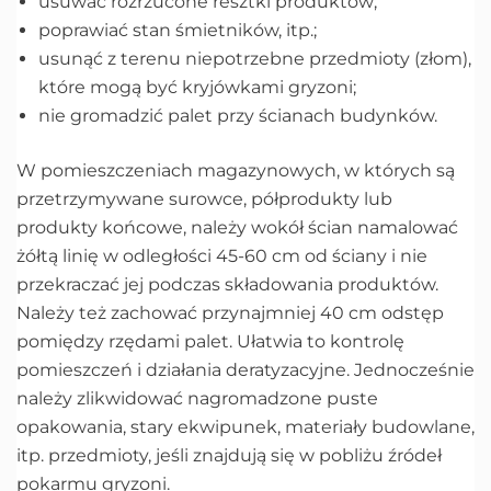
usuwać rozrzucone resztki produktów;
poprawiać stan śmietników, itp.;
usunąć z terenu niepotrzebne przedmioty (złom),
które mogą być kryjówkami gryzoni;
nie gromadzić palet przy ścianach budynków.
W pomieszczeniach magazynowych, w których są
przetrzymywane surowce, półprodukty lub
produkty końcowe, należy wokół ścian namalować
żółtą linię w odległości 45-60 cm od ściany i nie
przekraczać jej podczas składowania produktów.
Należy też zachować przynajmniej 40 cm odstęp
pomiędzy rzędami palet. Ułatwia to kontrolę
pomieszczeń i działania deratyzacyjne. Jednocześnie
należy zlikwidować nagromadzone puste
opakowania, stary ekwipunek, materiały budowlane,
itp. przedmioty, jeśli znajdują się w pobliżu źródeł
pokarmu gryzoni.