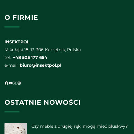
O FIRMIE
INSEKTPOL
Mikołajki 18, 13-306 Kurzętnik, Polska
tel.:
+48 505 177 654
e-mail:
biuro@insektpol.pl
Facebook
YouTube
X
Instagram
OSTATNIE NOWOŚCI
Czy meble z drugiej ręki mogą mieć pluskwy?