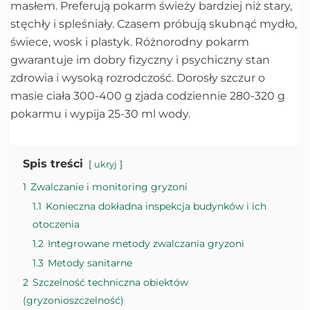
masłem. Preferują pokarm świeży bardziej niż stary,
stęchły i spleśniały. Czasem próbują skubnąć mydło,
świece, wosk i plastyk. Różnorodny pokarm
gwarantuje im dobry fizyczny i psychiczny stan
zdrowia i wysoką rozrodczość. Dorosły szczur o
masie ciała 300-400 g zjada codziennie 280-320 g
pokarmu i wypija 25-30 ml wody.
Spis treści
ukryj
1
Zwalczanie i monitoring gryzoni
1.1
Konieczna dokładna inspekcja budynków i ich
otoczenia
1.2
Integrowane metody zwalczania gryzoni
1.3
Metody sanitarne
2
Szczelność techniczna obiektów
(gryzonioszczelność)