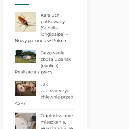
Karaluch
paskowany
(Supella
longipalpa) –
Nowy gatunek w Polsce
Gazowanie
zboża Gdańsk
(okolice) –
Realizacja z pracy
Jak
zabezpieczyć
chlewnię przed
ASF?
Odpluskwianie
mieszkania,
Warszawa – jak