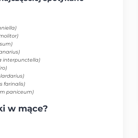
niella)
molitor)
usum)
ranarius)
a interpunctella)
ro)
lardarius)
s farinalis)
um paniceum)
ki w mące?