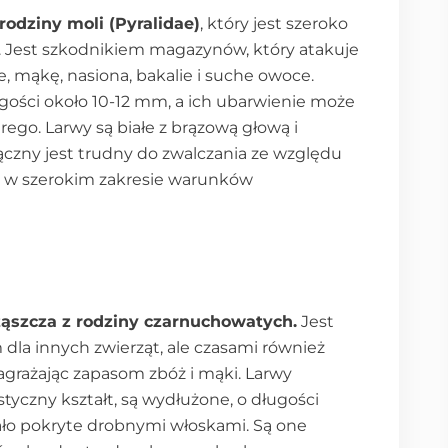
rodziny moli (Pyralidae)
, który jest szeroko
 Jest szkodnikiem magazynów, który atakuje
 mąkę, nasiona, bakalie i suche owoce.
ugości około 10-12 mm, a ich ubarwienie może
ego. Larwy są białe z brązową głową i
czny jest trudny do zwalczania ze względu
ę w szerokim zakresie warunków
ąszcza z rodziny czarnuchowatych.
Jest
dla innych zwierząt, ale czasami również
agrażając zapasom zbóż i mąki. Larwy
yczny kształt, są wydłużone, o długości
iało pokryte drobnymi włoskami. Są one