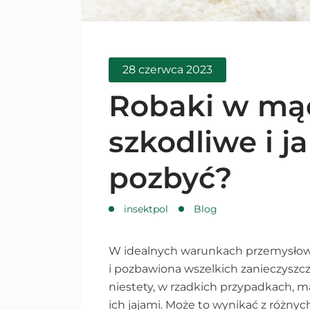
28 czerwca 2023
Robaki w mąc
szkodliwe i ja
pozbyć?
insektpol
Blog
W idealnych warunkach przemysłow
i pozbawiona wszelkich zanieczyszc
niestety, w rzadkich przypadkach, 
ich jajami. Może to wynikać z różny