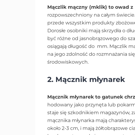
Mączlik mączny (mklik) to owad z 
rozpowszechniony na całym świecie.
przede wszystkim produkty zbożowe,
Dorosłe osobniki mają skrzydła o dł
być różne od jasnobrązowego do szar
osiągają długość do mm. Mączlik mą
na jego zdolność do rozmnażania si
środowiskowych.
2. Mącznik młynarek
Mącznik młynarek to gatunek chrz
hodowany jako przynęta lub pokarm 
staje się szkodnikiem magazynów, z
mącznika młynarka mają charakteryst
około 2-3 cm, i mają żółtobrązowe c