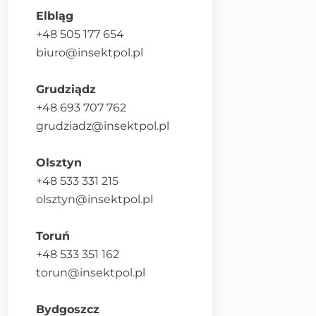
Elbląg
+48 505 177 654
biuro@insektpol.pl
Grudziądz
+48 693 707 762
grudziadz@insektpol.pl
Olsztyn
+48 533 331 215
olsztyn@insektpol.pl
Toruń
+48 533 351 162
torun@insektpol.pl
Bydgoszcz