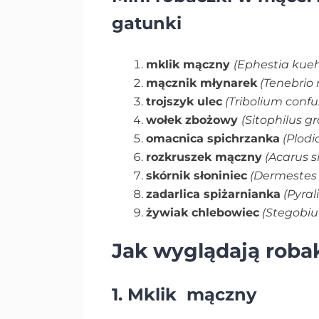
gatunki
mklik mączny
(Ephestia kueh
mącznik młynarek
(Tenebrio 
trojszyk ulec
(Tribolium conf
wołek zbożowy
(Sitophilus g
omacnica spichrzanka
(Plodi
rozkruszek mączny
(Acarus si
skórnik słoniniec
(Dermestes 
zadarlica spiżarnianka
(Pyrali
żywiak chlebowiec
(Stegobi
Jak wyglądają roba
1. Mklik mączny