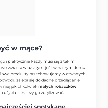
być w mące?
go i praktycznie każdy musi się z takim
two wzrasta wraz z tym, jeśli w naszym domu
zbożowe produkty przechowujemy w otwartych
powodu zaleca się dokładne przeglądanie
w niej jakichkolwiek
małych robaczków
o użycia — należy go zutylizować.
najczęściej spotykane