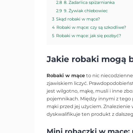
2.8
8. Zadarlica spiżarnianka
2.9
9. Żywiak chlebowiec
3
Skąd robaki w mące?
4
Robaki w mące: czy są szkodliwe?
5
Robaki w mące: jak się pozbyć?
Jakie robaki mogą 
Robaki w mące
to nic niecodzienne
zjawiskiem liczyć. Prawdopodobieńs
jest wilgotno, mąkę, musli i inne 
pojemnikach. Między innymi z tego 
mąki przed jej użyciem. Znalezienie 
dyskwalifikuje ten produkt z dalszeg
Mini robaczki w mące: 