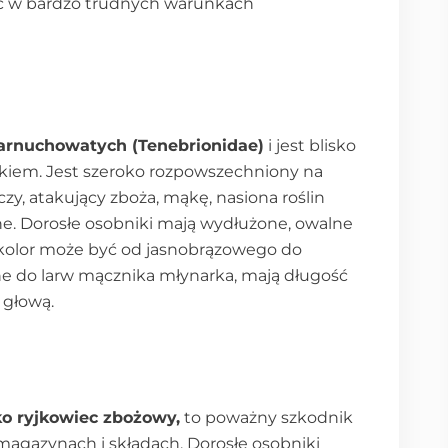
ć w bardzo trudnych warunkach
zarnuchowatych (Tenebrionidae)
i jest blisko
iem. Jest szeroko rozpowszechniony na
zy, atakujący zboża, mąkę, nasiona roślin
ne. Dorosłe osobniki mają wydłużone, owalne
h kolor może być od jasnobrązowego do
 do larw mącznika młynarka, mają długość
 głową.
o ryjkowiec zbożowy,
to poważny szkodnik
agazynach i składach. Dorosłe osobniki