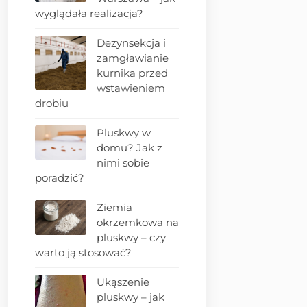
wyglądała realizacja?
Dezynsekcja i
zamgławianie
kurnika przed
wstawieniem
drobiu
Pluskwy w
domu? Jak z
nimi sobie
poradzić?
Ziemia
okrzemkowa na
pluskwy – czy
warto ją stosować?
Ukąszenie
pluskwy – jak