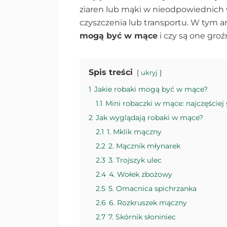
ziaren lub mąki w nieodpowiednich
czyszczenia lub transportu. W tym a
mogą być w mące
i czy są one groź
Spis treści
ukryj
1
Jakie robaki mogą być w mące?
1.1
Mini robaczki w mące: najczęściej
2
Jak wyglądają robaki w mące?
2.1
1. Mklik mączny
2.2
2. Mącznik młynarek
2.3
3. Trojszyk ulec
2.4
4. Wołek zbożowy
2.5
5. Omacnica spichrzanka
2.6
6. Rozkruszek mączny
2.7
7. Skórnik słoniniec