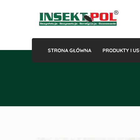
STRONA GŁÓWNA
PRODUKTY I US
Gazowan
Odk
Odkles