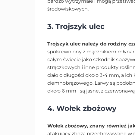
bardzo wytrzymałe i mogą przetrwa
środowiskowych.
3. Trojszyk ulec
Trojszyk ulec należy do rodziny c
spokrewniony z mącznikiem młynark
całym świecie jako szkodnik spożywc
strączkowych i inne produkty roślin
ciało o długości około 3-4 mm, a ic
ciemnobrązowego. Larwy są podobne
około 6 mm i są jasne, z czerwonawą
4. Wołek zbożowy
Wołek zbożowy, znany również jak
atakujący zboża przechowywane w m